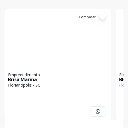
Cód:
5483
Comparar
Có
Empreendimento
Emp
Brisa Marina
BER
Florianópolis - SC
Flor