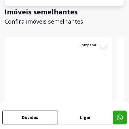
Imóveis semelhantes
Confira imóveis semelhantes
Cód:
5483
Comparar
Có
Empreendimento
Emp
Brisa Marina
BER
Florianópolis - SC
Flor
Dúvidas
Ligar