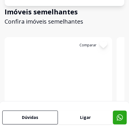
Imóveis semelhantes
Confira imóveis semelhantes
Cód:
5483
Comparar
Có
Empreendimento
Emp
Brisa Marina
BER
Florianópolis - SC
Flor
Dúvidas
Ligar