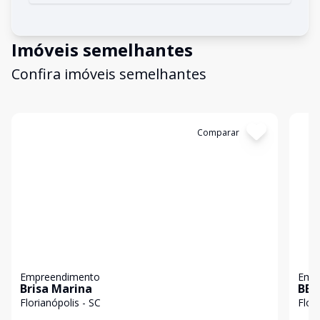
Imóveis semelhantes
Confira imóveis semelhantes
Cód:
5483
Comparar
Có
Empreendimento
Emp
Brisa Marina
BER
Florianópolis - SC
Flor