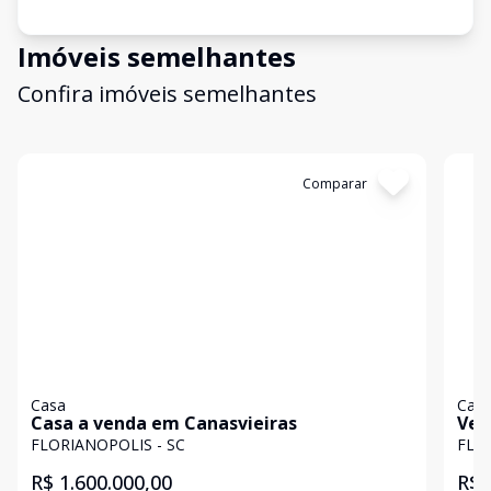
Imóveis semelhantes
Confira imóveis semelhantes
Cód:
4152
Comparar
Có
Casa
Cas
Casa a venda em Canasvieiras
Ven
FLO
FLORIANOPOLIS - SC
FLO
R$ 1.600.000,00
R$ 