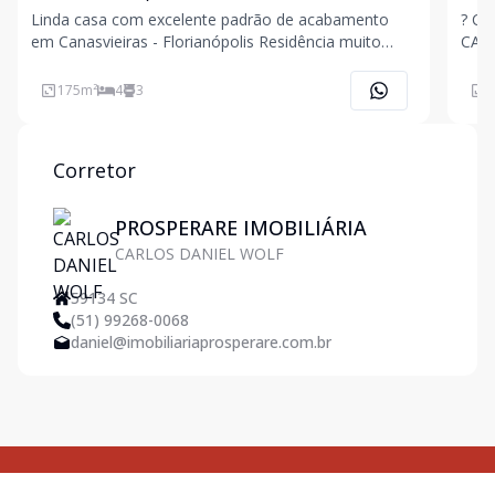
Linda casa com excelente padrão de acabamento
? C
em Canasvieiras - Florianópolis Residência muito
CANASVIEIRAS ?
bem distribuída, localizada na Praia de Canasvieiras,
passos do mar! 
uma das regiões mais procuradas do norte da ilha. O
amig
175
m²
4
3
2
imóvel conta com três dormitórios, ampla sala de
loca
féria
Corretor
PROSPERARE IMOBILIÁRIA
CARLOS DANIEL WOLF
59134 SC
(51) 99268-0068
daniel@imobiliariaprosperare.com.br