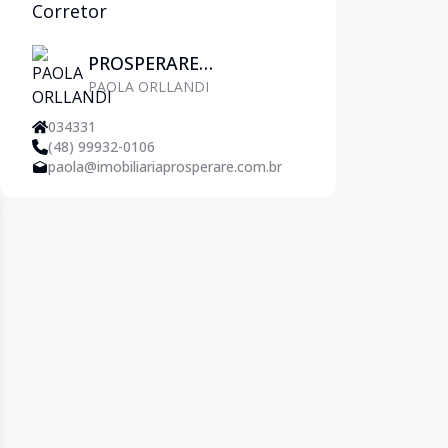
Corretor
PROSPERARE
PAOLA ORLLANDI
IMOBILIÁRIA
034331
(48) 99932-0106
paola@imobiliariaprosperare.com.br