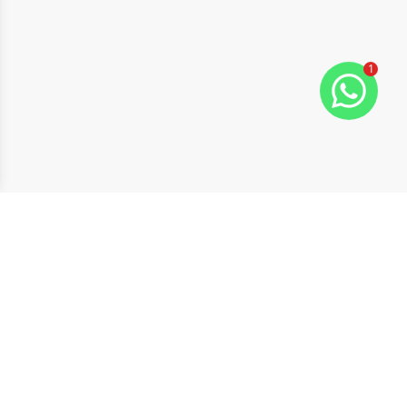
1
ide
t slide
Cód:
5214
Comparar