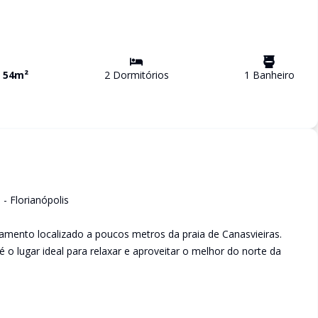
a
54
m²
2
Dormitório
s
1
Banheiro
- Florianópolis
tamento localizado a poucos metros da praia de Canasvieiras.
o lugar ideal para relaxar e aproveitar o melhor do norte da