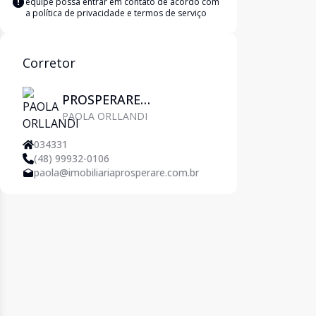
equipe possa entrar em contato de acordo com
a
política de privacidade e termos de serviço
Corretor
PROSPERARE
PAOLA ORLLANDI
IMOBILIÁRIA
034331
(48) 99932-0106
paola@imobiliariaprosperare.com.br