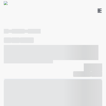
----
----- -----
----- -----
----
-----
---- ------
----- ----- -- ------ ---- ---- -- ----- ----- -----
--- ------
----- ----- -- ------ ----- ----- -- ------
-------------
Compartilhar
Favorito