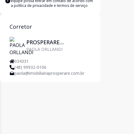
equipe possa entrar em contato de acordo com
a
política de privacidade e termos de serviço
Corretor
PROSPERARE
PAOLA ORLLANDI
IMOBILIÁRIA
034331
(48) 99932-0106
paola@imobiliariaprosperare.com.br