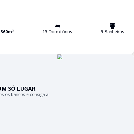
a
360
m²
15
Dormitório
s
9
Banheiro
s
UM SÓ LUGAR
s os bancos e consiga a