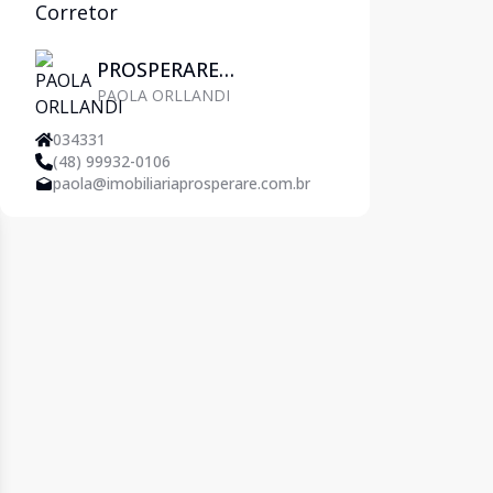
Corretor
PROSPERARE
PAOLA ORLLANDI
IMOBILIÁRIA
034331
(48) 99932-0106
paola@imobiliariaprosperare.com.br