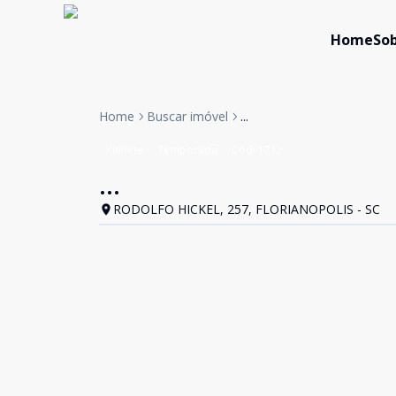
Home
Sob
Home
Buscar imóvel
...
Kitinete
Temporada
Cód:
1712
...
RODOLFO HICKEL, 257, FLORIANOPOLIS - SC