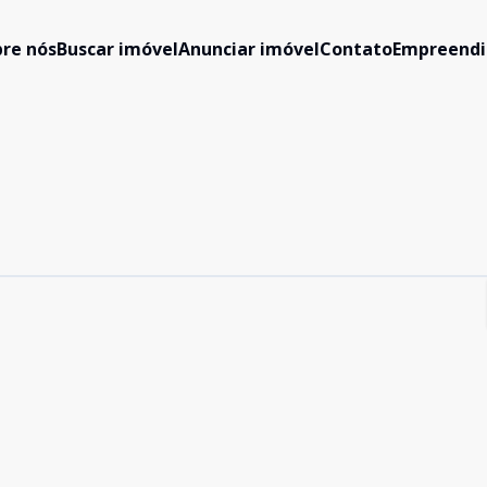
re nós
Buscar imóvel
Anunciar imóvel
Contato
Empreend