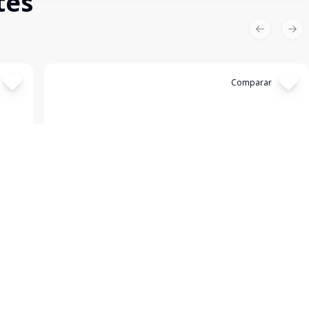
tes
Previous sl
Nex
Cód:
1746
Comparar
Kitinete
...
FLORIANOPOLIS - SC
o
Aluguel de temporada! Kitnet com ventilador de teto e
ira,
wi-fi, uma quadra e meia do mar. NÃO possui
garagem.