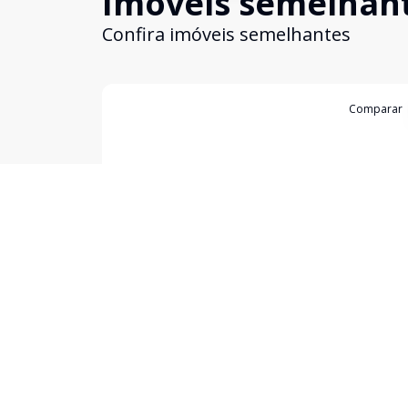
Imóveis semelhan
Confira imóveis semelhantes
Cód:
4761
Comparar
Kitinete
...
FLORIANOPOLIS - SC
Aluguel de temporada! Studio (mono ambiente) n
centrinho de Canasvieiras. Sacada com churrasque
cozinha completa, cama de casal, ar condicionado, tv,
internet, 250mts do mar, no centrinho de Canasvieiras.