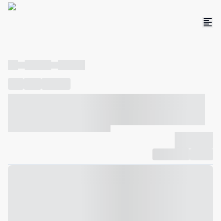
----
----- -----
----- -----
----
-----
---- ------
----- ----- -- ------ ---- ---- -- ----- ----- -----
--- ------
----- ----- -- ------ ----- ----- -- ------
-------------
Compartilhar
Favorito