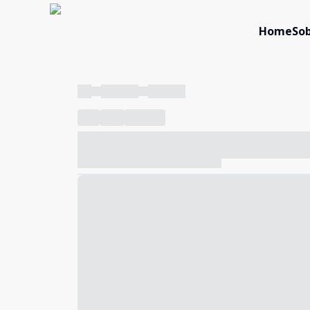
Home
Sob
----
----- -----
----- -----
----
-----
---- ------
----- ----- -- ------ ---- ---- -- ---
----- ----- -- ------ ----- ----- -- ------