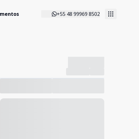
imentos
+55 48 99969 8502
-------------
Compartilhar
Favorito