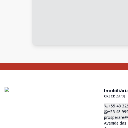
Imobiliári
CRECI:
2870J
+55 48 32
+55 48 99
prosperare@i
Avenida das 