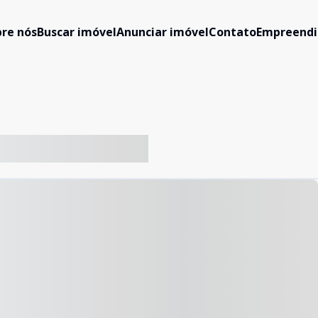
re nós
Buscar imóvel
Anunciar imóvel
Contato
Empreend
-- ----- ----- --- ------