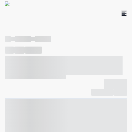
----
----- -----
----- -----
----
-----
---- ------
----- ----- -- ------ ---- ---- -- ----- ----- -----
--- ------
----- ----- -- ------ ----- ----- -- ------
-------------
Compartilhar
Favorito