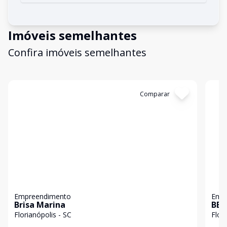
Imóveis semelhantes
Confira imóveis semelhantes
Cód:
5483
Comparar
Có
Empreendimento
Emp
Brisa Marina
BER
Florianópolis - SC
Flor