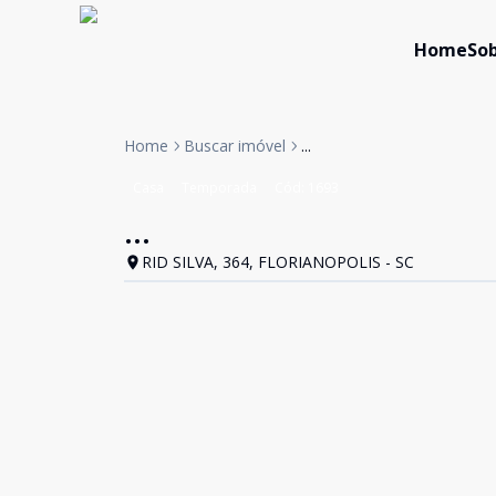
Home
Sob
Home
Buscar imóvel
...
Casa
Temporada
Cód:
1693
...
RID SILVA, 364, FLORIANOPOLIS - SC