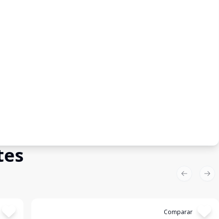
tes
Previous sl
Nex
Cód:
5388
Comparar