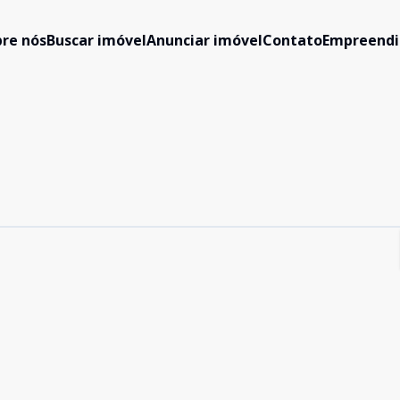
re nós
Buscar imóvel
Anunciar imóvel
Contato
Empreend