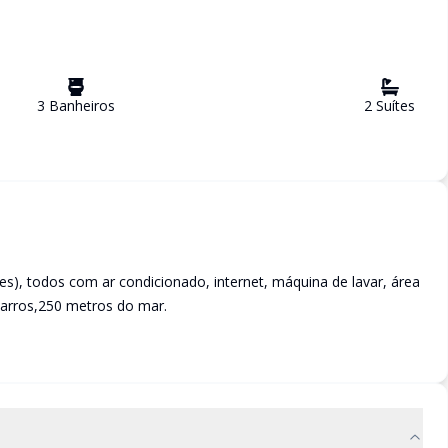
3
Banheiro
s
2
Suíte
s
s), todos com ar condicionado, internet, máquina de lavar, área
carros,250 metros do mar.