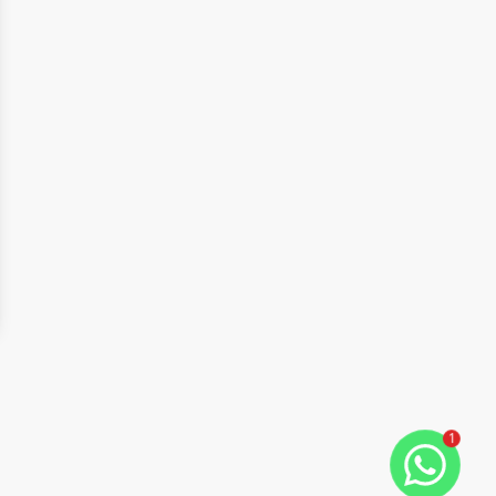
ide
t slide
1
Cód:
5284
Comparar