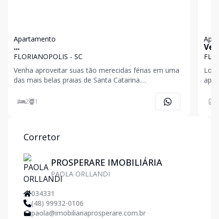
Apartamento
Apa
...
Ven
FLO
FLORIANOPOLIS - SC
FLO
Venha aproveitar suas tão merecidas férias em uma
Locaçã
das mais belas praias de Santa Catarina.
apar
Apartamento localizado na quadra do mar cerca de
lar.
20 mts da areia, traga sua família e desfrute da
equil
2
1
4
beleza de Canasvieiras com a praticidade de estar no
Dest
centrinho e
pouc
Corretor
PROSPERARE IMOBILIÁRIA
PAOLA ORLLANDI
034331
(48) 99932-0106
paola@imobiliariaprosperare.com.br