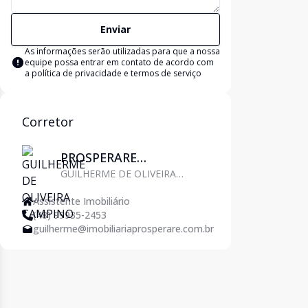
Enviar
As informações serão utilizadas para que a nossa
equipe possa entrar em contato de acordo com
a
política de privacidade e termos de serviço
Corretor
PROSPERARE
GUILHERME DE OLIVEIRA
IMOBILIÁRIA
CAMPINO
Assistente Imobiliário
(48) 99935-2453
guilherme@imobiliariaprosperare.com.br