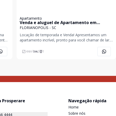
Apartamento
Venda e aluguel de Apartamento em
FLORIANOPOLIS-SC, bairro CANASVIEIRAS
FLORIANOPOLIS - SC
uma
Locação de temporada e Venda! Apresentamos um
ento
apartamento incrível, pronto para você chamar de lar.
reia,
Este imóvel mobiliado e decorado oferece o equilíbrio
iras
perfeito entre conforto e sofisticação. Destaques do
44
m²
2
1
Imóvel: Localização excepcional a poucos pa
a Prosperare
Navegação rápida
Home
Sobre nós
66 4444