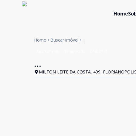
Home
Sob
Home
Buscar imóvel
...
Apartamento
Temporada
Cód:
5111
...
MILTON LEITE DA COSTA, 499, FLORIANOPOLIS