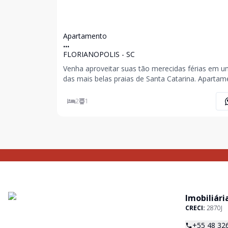
Apartamento
...
FLORIANOPOLIS - SC
Venha aproveitar suas tão merecidas férias em 
das mais belas praias de Santa Catarina. Apartam
localizado na quadra do mar cerca de 20 mts da a
traga sua família e desfrute da beleza de Canasvie
2
1
com a praticidade de estar no centrinho e
Imobiliári
CRECI:
2870J
+55 48 32