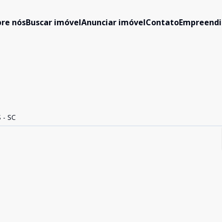
re nós
Buscar imóvel
Anunciar imóvel
Contato
Empreend
 - SC