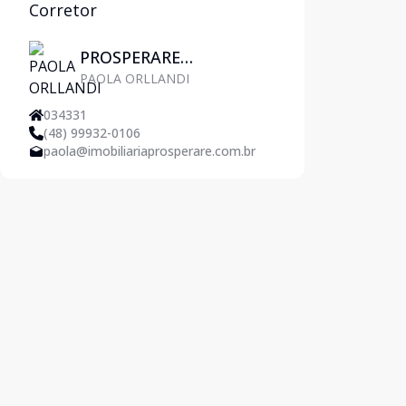
Corretor
PROSPERARE
PAOLA ORLLANDI
IMOBILIÁRIA
034331
(48) 99932-0106
paola@imobiliariaprosperare.com.br
ide
t slide
Cód:
5214
Comparar