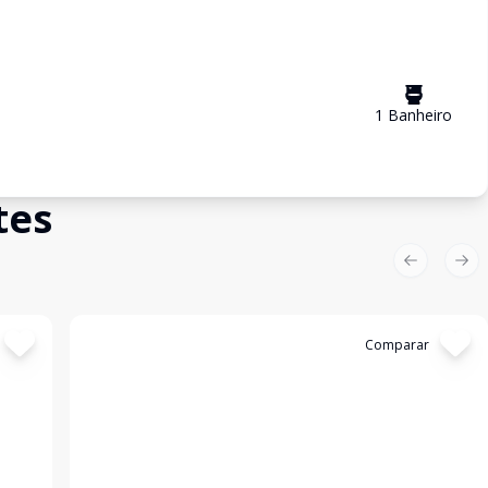
1
Banheiro
tes
Previous sl
Nex
Cód:
3744
Comparar