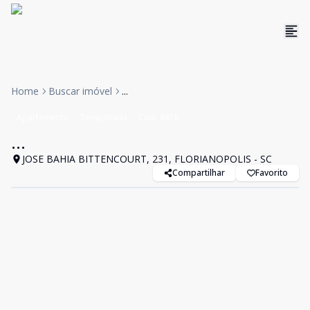
Home
Buscar imóvel
...
Apartamento
Temporada
Cód:
4978
...
JOSE BAHIA BITTENCOURT, 231, FLORIANOPOLIS - SC
Compartilhar
Favorito