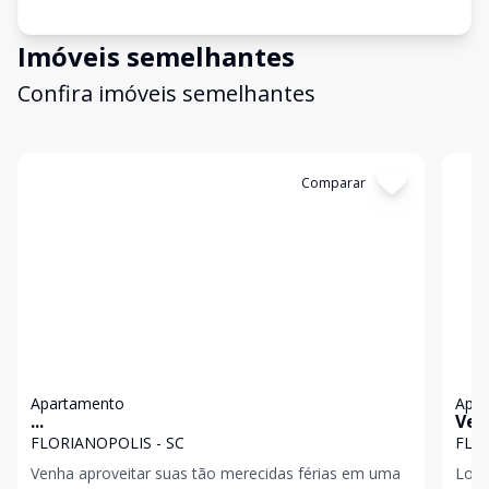
Imóveis semelhantes
Confira imóveis semelhantes
Cód:
4119
Comparar
Có
Apartamento
Apa
...
Ven
FLO
FLORIANOPOLIS - SC
FLO
Venha aproveitar suas tão merecidas férias em uma
Locaçã