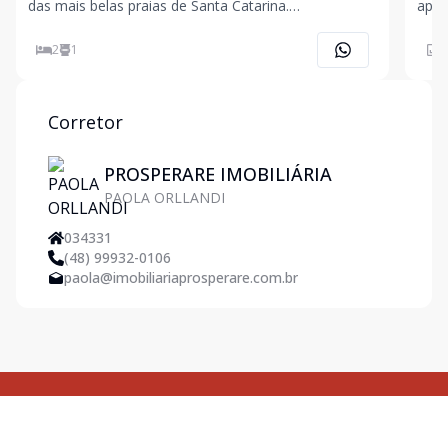
das mais belas praias de Santa Catarina.
apar
Apartamento localizado na quadra do mar cerca de
lar.
20 mts da areia, traga sua família e desfrute da
equil
2
1
4
beleza de Canasvieiras com a praticidade de estar no
Dest
centrinho e
pouc
Corretor
PROSPERARE IMOBILIÁRIA
PAOLA ORLLANDI
034331
(48) 99932-0106
paola@imobiliariaprosperare.com.br