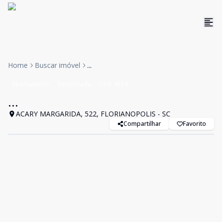
Home
Buscar imóvel
...
Apartamento
Temporada
Cód:
4514
...
ACARY MARGARIDA, 522, FLORIANOPOLIS - SC
Compartilhar
Favorito