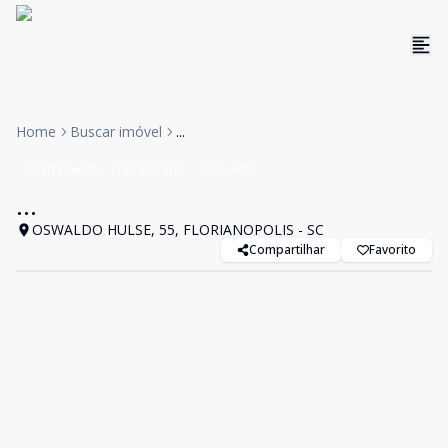
Home
Buscar imóvel
...
Apartamento
Temporada
Cód:
4493
...
OSWALDO HULSE, 55, FLORIANOPOLIS - SC
Compartilhar
Favorito