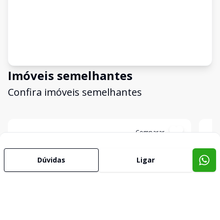
Imóveis semelhantes
Confira imóveis semelhantes
Cód:
4119
Comparar
Có
Dúvidas
Ligar