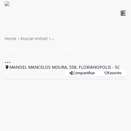
Home
Buscar imóvel
...
Apartamento
Temporada
Cód:
935
...
MANOEL MANCELOS MOURA, 558, FLORIANOPOLIS - SC
Compartilhar
Favorito