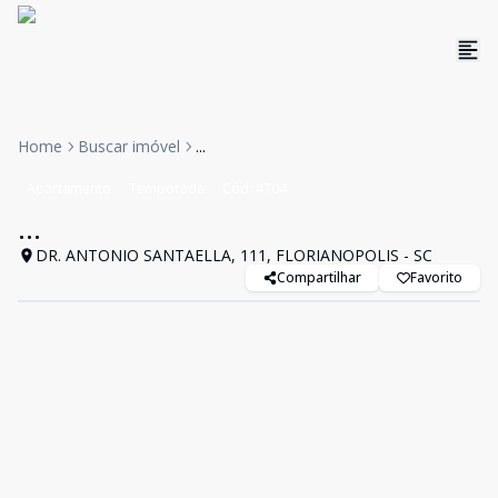
Home
Buscar imóvel
...
Apartamento
Temporada
Cód:
4704
...
DR. ANTONIO SANTAELLA, 111, FLORIANOPOLIS - SC
Compartilhar
Favorito