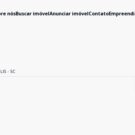
re nós
Buscar imóvel
Anunciar imóvel
Contato
Empreend
IS - SC