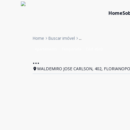
Home
Sob
Home
Buscar imóvel
...
Apartamento
Temporada
Cód:
4549
...
WALDEMIRO JOSE CARLSON, 402, FLORIANOPOL