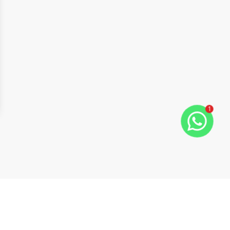
1
ide
t slide
Cód:
4120
Comparar