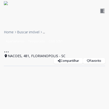
Home
Buscar imóvel
...
Apartamento
Temporada
Cód:
5051
...
NACOES, 481, FLORIANOPOLIS - SC
Compartilhar
Favorito