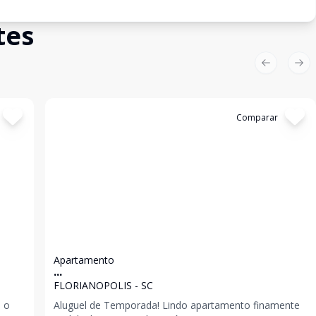
tes
Previous sl
Nex
Cód:
5486
Comparar
Apartamento
...
FLORIANOPOLIS - SC
 o
Aluguel de Temporada! Lindo apartamento finamente