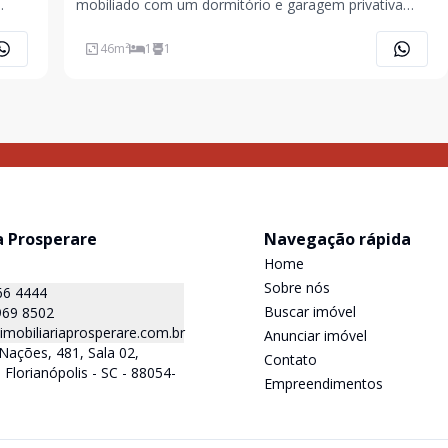
mobiliado com um dormitório e garagem privativa
ão de
localizado no centrinho de canasvieiras a 200 metros
do mar. Faça sua reserva!
46
m²
1
1
adas
a Prosperare
Navegação rápida
Home
Sobre nós
66 4444
Buscar imóvel
969 8502
mobiliariaprosperare.com.br
Anunciar imóvel
Nações, 481, Sala 02,
Contato
 Florianópolis - SC - 88054-
Empreendimentos