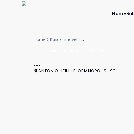
Home
Sob
Home
Buscar imóvel
...
Apartamento
Temporada
Cód:
3901
...
ANTONIO HEILL, FLORIANOPOLIS - SC