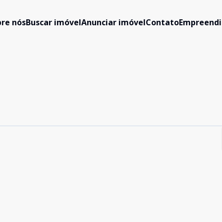
re nós
Buscar imóvel
Anunciar imóvel
Contato
Empreend