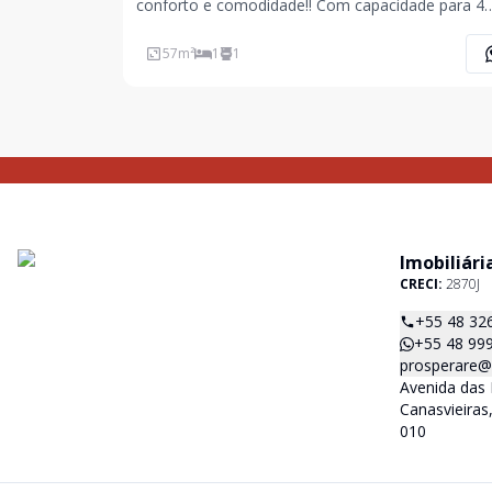
conforto e comodidade!! Com capacidade para 4
pessoas, este apartamento é perfeito para locaç
temporada ou moradia. Localizado a apenas 250
57
m²
1
1
metros do mar, em uma das regiões mais procur
do nort
Imobiliári
CRECI:
2870J
+55 48 32
+55 48 99
prosperare@i
Avenida das 
Canasvieiras,
010