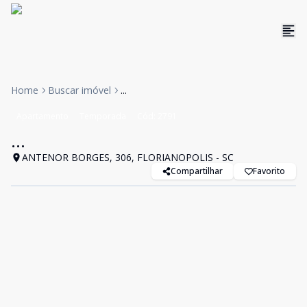
Home
Buscar imóvel
...
Apartamento
Temporada
Cód:
2791
...
ANTENOR BORGES, 306, FLORIANOPOLIS - SC
Compartilhar
Favorito