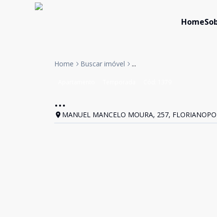
Home
Sob
Home
Buscar imóvel
...
Apartamento
Temporada
Cód:
1379
...
MANUEL MANCELO MOURA, 257, FLORIANOPOLI