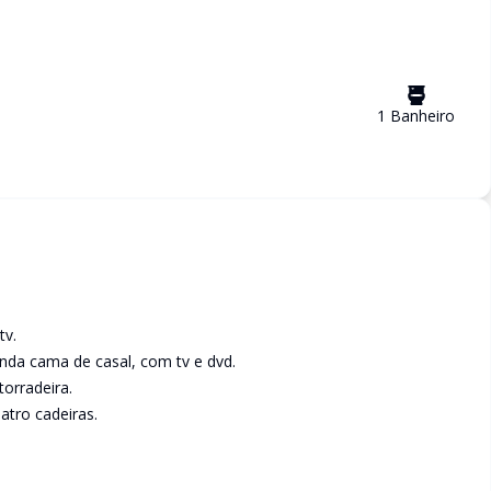
1
Banheiro
tv.
da cama de casal, com tv e dvd.
orradeira.
atro cadeiras.