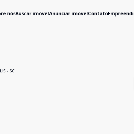
re nós
Buscar imóvel
Anunciar imóvel
Contato
Empreend
S - SC