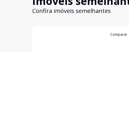
Imóveis semelhan
Confira imóveis semelhantes
Cód:
4311
Comparar
Apartamento
...
FLORIANOPOLIS - SC
Apartamento de um dormitório localizado na ave
principal de canasvieiras e a 200 metros do mar,
móveis planejados,vaga de garagem, wifi, maqui
lavar e sacada com churrasqueira.