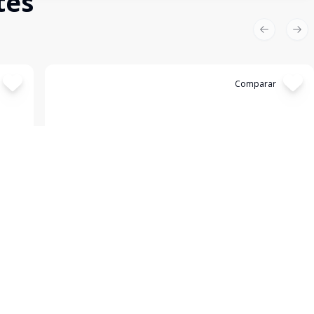
tes
Previous sl
Nex
Cód:
813
Comparar
Apartamento
...
FLORIANOPOLIS - SC
nida
Apartamento na avenida das nações em canasvieiras!!
com
01 dormitório, cozinha americana com área de serviço,
na de
sala de estar, sacada com churrasqueira de frente para
a rua, dormitório casal, banheiro social com box; belo