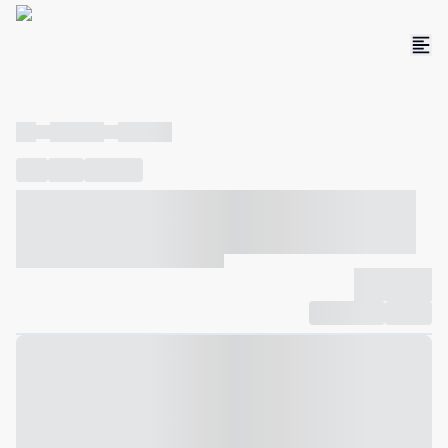
----
----- -----
----- -----
----
-----
---- ------
----- ----- -- ------ ---- ---- -- ----- ----- -----
--- ------
----- ----- -- ------ ----- ----- -- ------
-------------
Compartilhar
Favorito