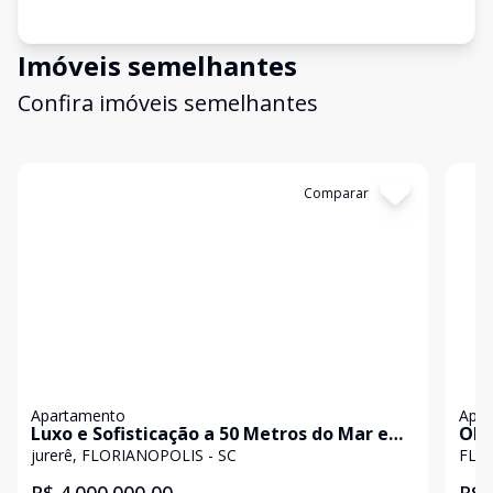
Imóveis semelhantes
Confira imóveis semelhantes
Cód:
5487
Comparar
Có
Apartamento
Apa
Luxo e Sofisticação a 50 Metros do Mar em
OPO
Jurerê
DOR
jurerê, FLORIANOPOLIS - SC
FLO
CAN