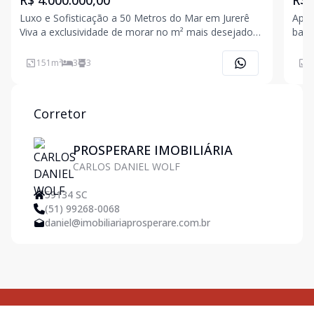
R$ 4.000.000,00
R$ 
Luxo e Sofisticação a 50 Metros do Mar em Jurerê
Apar
Viva a exclusividade de morar no m² mais desejado
banh
de Florianópolis. Este magnífico apartamento de
área
conceito aberto, recém-entregue pela construtora,
sola
151
m²
3
3
1
combina alta tecnologia, sofisticação e uma
de fác
localização
regi
Corretor
PROSPERARE IMOBILIÁRIA
CARLOS DANIEL WOLF
59134 SC
(51) 99268-0068
daniel@imobiliariaprosperare.com.br